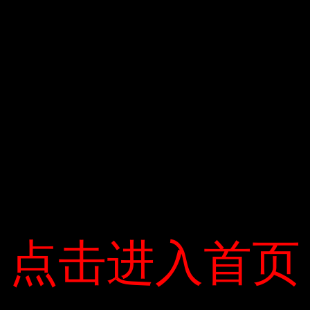
– bằng tiến sĩ ( 3-5 năm): Áp dụng cho sinh viên sau đại học
(học 3 năm) hoặc đại học (học 5 năm).
Khu vực nghiên cứu:
Với hơn 500 khóa học chuyên sâu, bạn có thể chọn chuyên
ngành của các trường sau: kinh doanh và kinh tế;
– xã hội;
– kiến ​​trúc;
– xây dựng và Lập kế hoạch;
– Kỹ thuật; — Giáo dục;
– Luật;
点击进入首页
点击进入首页
– Khoa học;
– Khoa học Y học, Nha khoa và Sức khỏe;
– Khoa học Nông nghiệp v Khoa học Thú y .