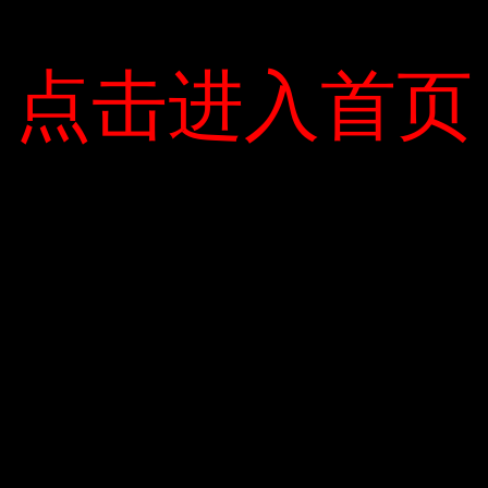
(Nguồn: AMVNX)
点击进入首页
点击进入首页
Trả lời
Email của bạn sẽ không được hiển thị công khai.
Các trường
bắt buộc được đánh dấu
*
Bình luận
Tên
*
Email
*