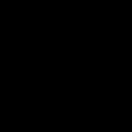
Bình luận
Tên
*
Email
*
Trang web