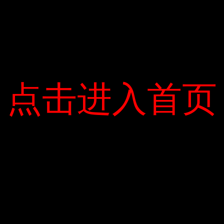
Tên
*
点击进入首页
点击进入首页
Email
*
Trang web
Lưu tên của tôi, email, và trang web trong trình duyệt này
cho lần bình luận kế tiếp của tôi.