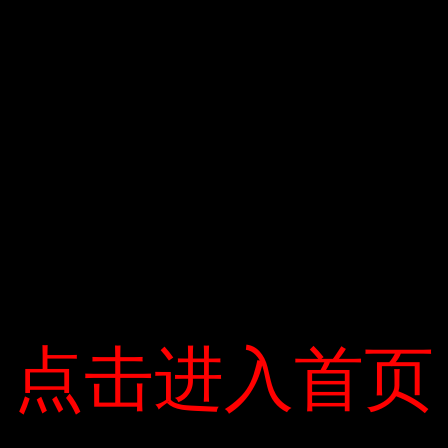
đến các chi tiết, nghiên cứu trận đấu và cố gắng đơn giản
hóa mọi thứ khi huấn luyện Elina. Tôi muốn nhớ rằng đây
cũng là một kết quả tốt trong các trận đấu quần vợt. trong
cuộc sống. “
Nhân Đạt (từ ES)
Trả lời
Email của bạn sẽ không được hiển thị công khai.
Các trường
bắt buộc được đánh dấu
*
Bình luận
点击进入首页
点击进入首页