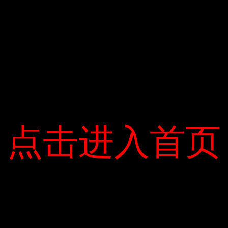
Trả lời
Email của bạn sẽ không được hiển thị công khai.
Các trường
bắt buộc được đánh dấu
*
Bình luận
点击进入首页
点击进入首页
Tên
*
Email
*
Trang web