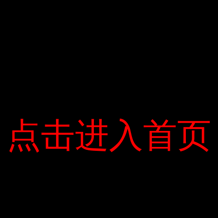
Email của bạn sẽ không được hiển thị công khai.
Các trường
bắt buộc được đánh dấu
*
Bình luận
点击进入首页
点击进入首页
Tên
*
Email
*
Trang web