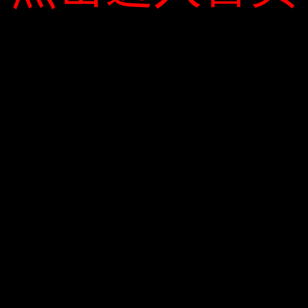
Tên
*
Email
*
Trang web
Lưu tên của tôi, email, và trang web trong trình duyệt này
cho lần bình luận kế tiếp của tôi.