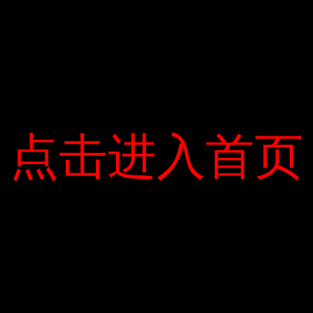
Tên
*
点击进入首页
点击进入首页
Email
*
Trang web
Lưu tên của tôi, email, và trang web trong trình duyệt này
cho lần bình luận kế tiếp của tôi.