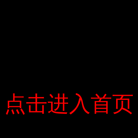
tháng 1/2021.
Nhân Đạt (Eurosport)
Trả lời
Email của bạn sẽ không được hiển thị công khai.
Các trường
bắt buộc được đánh dấu
*
Bình luận
点击进入首页
点击进入首页
Tên
*