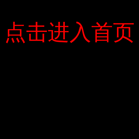
点击进入首页
点击进入首页
Federer mắc sai lầm. Đi nào. Sau trận, Federer cho rằng: “Tàu tốc
u bằng một quả giao bóng nguy hiểm. “Bầu không khí ở đây thật tuyệt
ôi. Trong tương lai, tôi sẽ gặp nhiều tay vợt như anh ấy và hy vọng 
 bước vào vòng 3. Đây là ván đấu mà FedEx phải bảo vệ chức vô đị
và 6-3 trong trận chung kết.
rường bắt buộc được đánh dấu
*