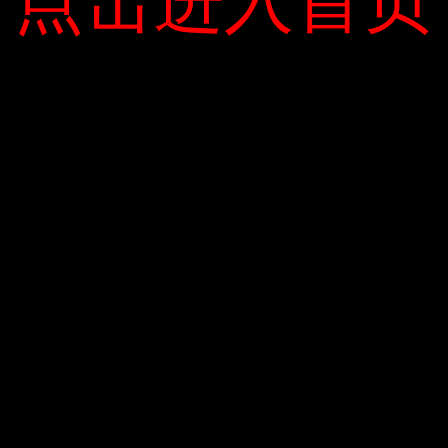
点击进入首页
点击进入首页
Tên
*
Email
*
Trang web
Lưu tên của tôi, email, và trang web trong trình duyệt này
cho lần bình luận kế tiếp của tôi.