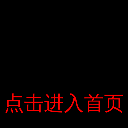
bán kết, Muguruza chọn lối đá tấn công như Radwanska.
(Radwanska) chẳng hạn một đối thủ mạnh. Mục tiêu của
Serena là hoàn thành 4 danh hiệu Grand Slam trong một
năm. Động lực này đủ để khiến tay vợt số một thế giới chơi
một trận đấu mãn nhãn với đàn em. Người hâm mộ đối đầu
với Muguruza Kỳ vọng không cao. Bất ngờ không phải là
điều điều đó thường xảy ra trong quần vợt, nhưng nó sẽ
không bao giờ tồn tại.
Trả lời
Email của bạn sẽ không được hiển thị công khai.
Các trường
bắt buộc được đánh dấu
*
Bình luận
点击进入首页
点击进入首页