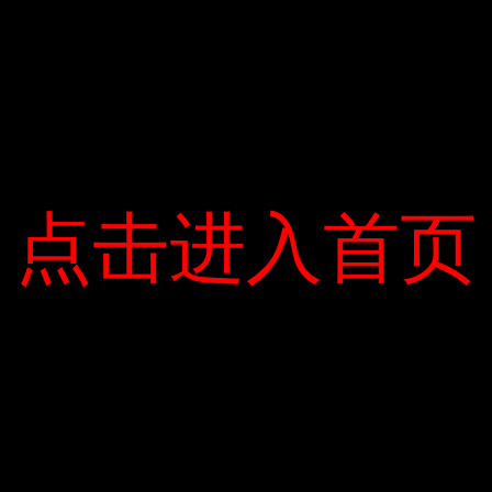
Bình luận
点击进入首页
点击进入首页
Tên
*
Email
*
Trang web