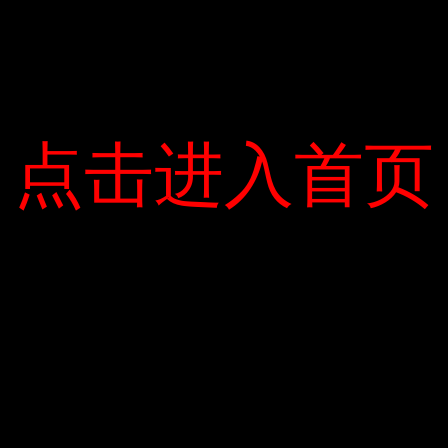
Tên
*
点击进入首页
点击进入首页
Email
*
Trang web
Lưu tên của tôi, email, và trang web trong trình duyệt này
cho lần bình luận kế tiếp của tôi.