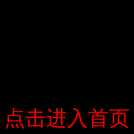
nhiều người đóng góp. Trong các hoạt động xã hội và quần
vợt mùa này, bao gồm cả việc gây quỹ để giúp các vận động
viên cấp thấp. Nhưng trò chơi Phương thức lưu trữ không
chắc chắn và tiết lộ rằng lý do không tham gia US Open là
vì sợ đại dịch ở Hoa Kỳ, nếu không thì “Nole” sẽ không còn
nhận được sự đồng cảm. Trong mắt các đồng nghiệp và
người hâm mộ. – Theo Đức (theo Zurnal)
Trả lời
Email của bạn sẽ không được hiển thị công khai.
Các trường
bắt buộc được đánh dấu
*
Bình luận
点击进入首页
点击进入首页