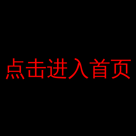
Bình luận
点击进入首页
点击进入首页
Tên
*
Email
*
Trang web