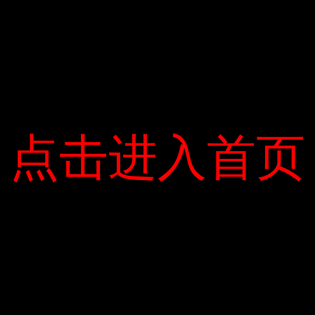
 đột phá đầu tiên dường như được hưởng lợi từ thành công. Serena 
ách mình và đóng góp một số điểm đáng kể cho đối thủ.
ấn công. Cô đã thắng hai trận, trong đó trò chơi thứ mười đã phá 
ất bại. Serena là 6-4 trong set đầu tiên.
 tiên đã thiêu rụi tinh thần của Kirilenko. Sau đó, cô nín thở và th
点击进入首页
点击进入首页
hông thể chống lại sự hung hăng của đối thủ khi thực hiện bước ng
 Nga trong trò chơi này là giành chiến thắng trong một trò chơi da
6, 1-6 sau 1 giờ 4 phút.
 hơn khi cả hai sẽ vào tứ kết.
aia Kanepi ở tứ kết. Kaia Kanepi giành được kết quả tốt nhất của t
 6-4.
 Ekaterina Makarova (Ekaterina Makarova) trong thế giới trò chơi s
Lean Bartoli (Marion Bartoli). Người chơi Pháp Bartoli không thể
 hạ cánh trên cây vợt với tỷ số 3-6 và 2-6.