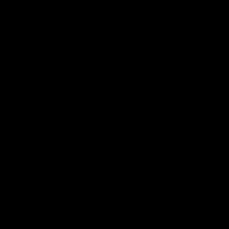
rường bắt buộc được đánh dấu
*