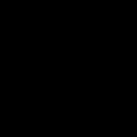
Tên
*
Email
*
Trang web