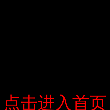
Nhóm nghiên cứu không biết liệu răng của bà Bietikov có
phải là dấu hiệu của bệnh hay không và thậm chí đã gây ra
cái chết cho người phụ nữ. . Họ muốn tìm hiểu thêm về cuộc
đời của bà Bietikow, bao gồm cả việc người này sống ở
Uckermark hay nhập cư từ những nơi khác.
Thu Thảo (Theo Phys)
Trả lời
Email của bạn sẽ không được hiển thị công khai.
Các trường
bắt buộc được đánh dấu
*
点击进入首页
点击进入首页
Bình luận