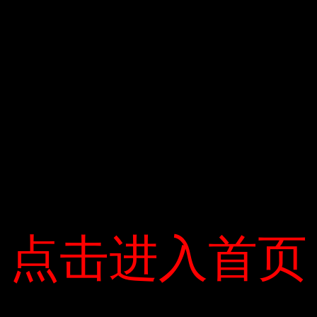
thạch anh tím được tìm thấy trong hệ thống trắc địa trên
Trái đất. Thạch anh tím xuất hiện tự nhiên trong các mỏ đá
núi lửa ở Brazil, Úc, Ấn Độ, Zambia và Hoa Kỳ. Nó là loại đá
quý phổ biến nhất trong họ thạch anh và chủ yếu được sử
dụng để khai thác đồ trang sức.
Doãn Dương (Nhật báo Công nghệ)
Trả lời
Email của bạn sẽ không được hiển thị công khai.
Các trường
bắt buộc được đánh dấu
*
Bình luận
点击进入首页
点击进入首页