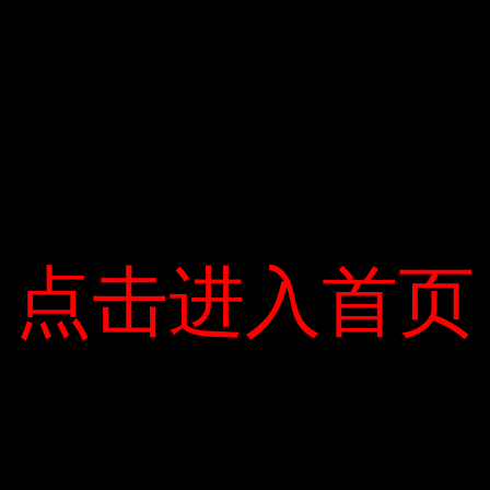
Trả lời
Email của bạn sẽ không được hiển thị công khai.
Các trường
bắt buộc được đánh dấu
*
Bình luận
点击进入首页
点击进入首页
Tên
*
Email
*