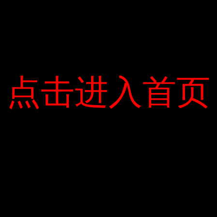
Tên
*
点击进入首页
点击进入首页
Email
*
Trang web
Lưu tên của tôi, email, và trang web trong trình duyệt này
cho lần bình luận kế tiếp của tôi.