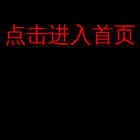
gục con mồi, nhưng không thành công. Anh ta nói: “Người thợ săn
hiệm khi cố gắng tấn công con mồi một cách khó khăn.”
点击进入首页
点击进入首页
t thể sắc nhọn này không đi vào não. “Thật khó để chắc chắn, nh
nằm ở phía sau giữa hai mắt. Bộ não của cá mập rất kỳ lạ. Có rất
 Ông giải thích: “Rất nhiều chất lỏng đã lấp đầy hộp sọ. Vì vậy, bộ 
 trước hoặc thùy khứu giác, do đó ảnh hưởng đến khả năng khứu g
xem vết thương này có gây tử vong hay không. “Điều đặc biệt là con
 chết thường chìm xuống biển. Cơ thể khó nổi. Do đó, Lowe suy đo
o bờ và mắc cạn hoặc nó Trốn khỏi dây câu của ngư dân nhưng bị
n buồm. Chúng có thể đâm cá mập khi bị tấn công. Tuy nhiên, khôn
t cá kiếm Cá nhám kiếm (Alopias superciliosusus) với một thanh ki
rường bắt buộc được đánh dấu
*