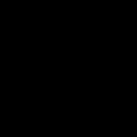
RSS bình luận
WordPress.org