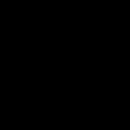
–
—
—