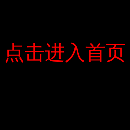
点击进入首页
点击进入首页
ết bị khác. Sau khoảng 7 giờ hoạt động bên ngoài trạm vũ trụ, Space
vụ được giao trong không gian vào tháng 3. Liu He dang hoàn thà
Các phi hành gia sẽ trở thành một không gian thứ hai cho tương lai.
ạm không gian để nhận hai mô-đun thử nghiệm, có kế hoạch ra mắt v
ầu tiên ở Thâm QU, nhiệm vụ duy nhất Hui Huai 7 2008. Liu cũng là
ành gia Nga. Trang phục khung có một thiết kế ORLAND tương tự v
ần áo thú cưng được trang bị trang phục trang phục Emu de la Nasa
 SI SI CORTROY và hệ thống kiểm tra, các thí nghiệm hàng đầu và t
T-T sẽ là trạm vũ trụ đa mô-đun đầu tiên trên thế giới.