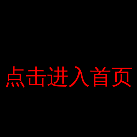
bắt buộc được đánh dấu
*
Bình luận
点击进入首页
点击进入首页
Tên
*
Email
*
Trang web