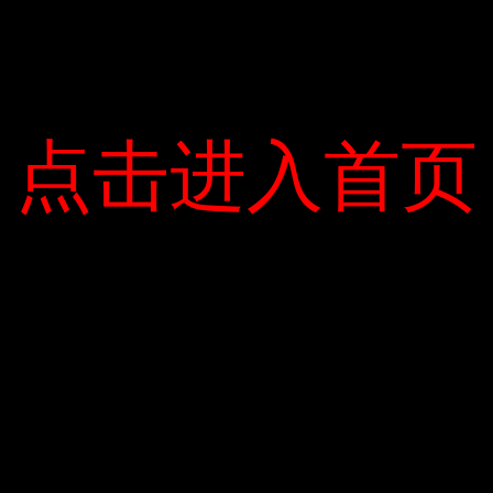
thấy hiện tượng thú vị này.
Nhật thực xuyên qua túi bóng thủy tinh trên phố Hàng Mã.
Hiện tượng này kết thúc lúc 4:18 chiều tại Hà Nội.
Sau nguyệt thực này, phải mất 11 năm để những người đam
mê thiên văn học có cơ hội đánh giá cao hiện tượng thú vị
点击进入首页
点击进入首页
này.
Ngọc Thành
Trả lời
Email của bạn sẽ không được hiển thị công khai.
Các trường
bắt buộc được đánh dấu
*
Bình luận