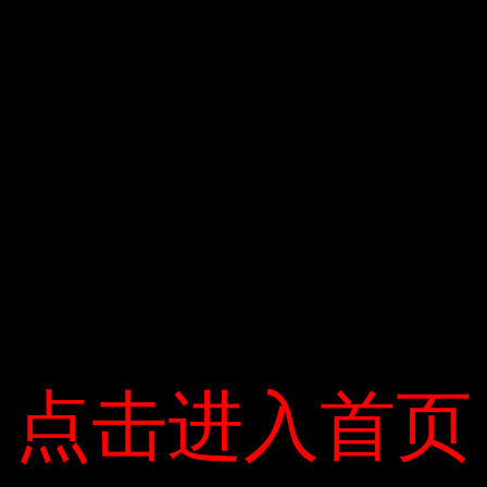
Nhiếp ảnh: Dinky Hoàng .
Nhiếp ảnh: Dinky Hoàng .
– – >> Xem thêm
Chồng của Kiwi Mai Trang chỉ đạo MV cho vợ
Tâm Giao
Trả lời
Email của bạn sẽ không được hiển thị công khai.
Các trường
bắt buộc được đánh dấu
*
Bình luận
点击进入首页
点击进入首页