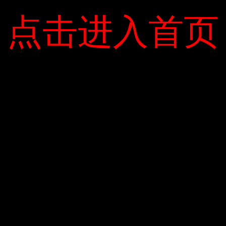
Trả lời
点击进入首页
点击进入首页
Email của bạn sẽ không được hiển thị công khai.
Các trường
bắt buộc được đánh dấu
*
Bình luận
Tên
*
Email
*
Trang web