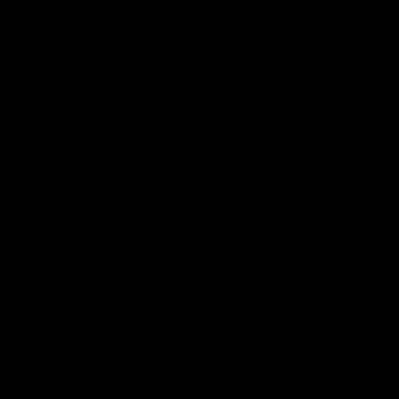
Bình luận
Tên
*
Email
*
Trang web