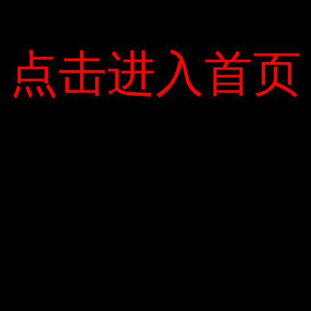
ong các buổi biểu diễn trong hơn nửa thế kỷ. Anh đi qua khách sạn
bộ sưu tập nhỏ kèn kèn Harmonica và bản thu âm “Phong cách trình 
点击进入首页
点击进入首页
ng tâm sách Ky trao tặng. Đại lục đã giành chiến thắng trong năm
được nộp đơn vào sống tại một viện dưỡng lão tại thành phố Hồ Ch
Hiệp hội kịch hay Hiệp hội âm nhạc thành phố Hồ Chí Minh, anh không
”
 – con trai này
rường bắt buộc được đánh dấu
*