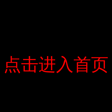
 rằng buổi hẹn hò đầu tiên của anh ấy được tổ chức tại Hội An với
lại, tôi cảm thấy rằng cảm xúc của tôi vẫn trọn vẹn như những ngày
nh ấy đã được tổ chức tại Hội An. Bất cứ khi nào tôi có cơ hội qua
点击进入首页
点击进入首页
guyên vẹn như những ngày tôi gặp. — Adrian Antuan và con trai Duẩ
n nhiều lần và họ đã thiết kế một hành trình để cho họ nhiều thời gi
du lịch đến Hội An nhiều lần và họ đã thiết kế một hành trình để c
á ẩm thực.
ên khu nghỉ dưỡng.
.
rên sông để cầu nguyện, một sự kiện phổ biến ở Hội An.