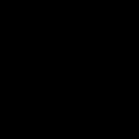
này cho lần bình luận kế tiếp của tôi.