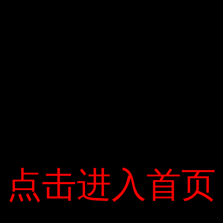
thải nhựa này sẽ theo sóng đến các khu vực ven biển. Điều
này không chỉ dẫn đến tác động tiêu cực đến không gian
sống mà còn làm tăng mối lo ngại về ô nhiễm môi trường
hoặc mối đe dọa bệnh tật của hàng ngàn gia đình, đặc biệt là
cư dân của các thành phố và thị trấn ven biển.
Trả lời
Email của bạn sẽ không được hiển thị công khai.
Các trường
bắt buộc được đánh dấu
*
Bình luận
点击进入首页
点击进入首页