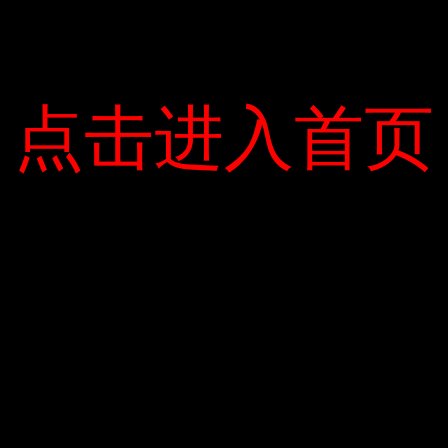
点击进入首页
点击进入首页
. Video: Youtube .